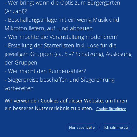
- Wer bringt wann die Optis zum Bürgergarten
(Anzahl)?
- Beschallungsanlage mit ein wenig Musik und
Mikrofon liefern, auf -und abbauen
- Wer möchte die Veranstaltung moderieren?
- Erstellung der Starterlisten inkl. Lose für die
jeweiligen Gruppen (ca. 5 -7 Schätzung), Auslosung
der Gruppen
- Wer macht den Rundenzähler?
- Siegerpreise beschaffen und Siegerehrung
vorbereiten
- Sponsoren ansprechen zwecks Werbung usw.
Wir verwenden Cookies auf dieser Website, um Ihnen
- Stellung / Besetzung Sicherheitsschlauchboot?
ein besseres Nutzererlebnis zu bieten.
Cookie Richtlinien
- Bitte Schwimmwesten mitbringen!
Nur essentielle
Ich stimme zu
Der Bürgergarten (Herr Linke) wird ab 09:30 Uhr